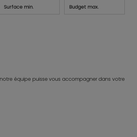
et attire de nouveaux investisseurs.
stimation local commercial
ou encore nos services
commercial pour bureau à Paris
.
ial à Courbevoie
,
local commercial à Levallois-
opper votre activité en Île-de-France.
notre équipe puisse vous accompagner dans votre