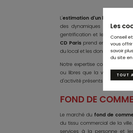
L'
estimation d'un local comme
Les coo
des dynamiques locales. Les é
gentrification et les quartiers 
Conseil e
CD Paris
prend en compte l'empl
vous offr
savoir plu
du local et les données de mar
du site en
Notre expertise couvre aussi bi
ou libres que la valorisation 
TOUT 
d'activité présents à Montreuil.
FOND DE COMME
Le marché du
fond de commer
du tissu commercial de la ville
services à la personne et les