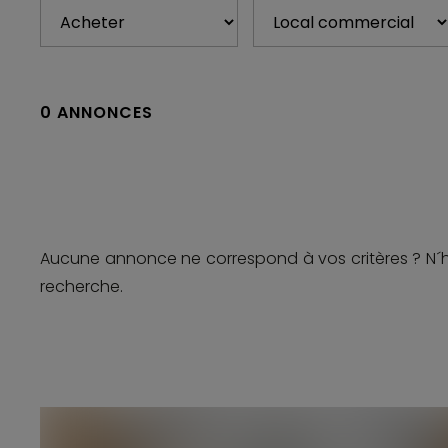
20e arrondissement de Paris, elle connaît une trans
Conseil & Développement votre
agence immobiliè
de
local commercial à Paris
, d
’immobilier commerc
0
ANNONCES
Découvrez également nos opportunités de
loca
Perret
,
local commercial à Nanterre
et
local comme
Aucune annonce ne correspond à vos critères ? N´
recherche.