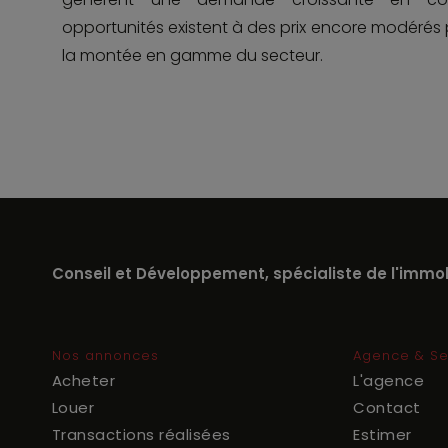
opportunités existent à des prix encore modérés p
la montée en gamme du secteur.
Conseil et Développement, spécialiste de l'immobi
Nos annonces
Agence & Se
Acheter
L'agence
Louer
Contact
Transactions réalisées
Estimer