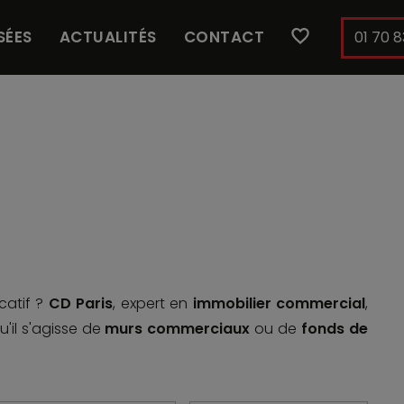
SÉES
ACTUALITÉS
CONTACT
01 70 8
catif ?
CD Paris
, expert en
immobilier commercial
,
qu'il s'agisse de
murs commerciaux
ou de
fonds de
 plus dynamiques de Seine-Saint-Denis. Limitrophe du