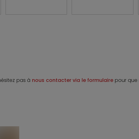
formation profonde qui redessine son paysage commercial 
re commerce à Paris
vous propose de découvrir notre
e
ial pour bureau et restaurant
ou encore d’
immobilier 
l commercial à Boulogne-Billancourt
,
local commerc
rcial à Vincennes
, des secteurs stratégiques pour dével
hésitez pas à
nous contacter via le formulaire
pour que 