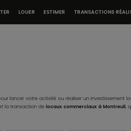
TER
LOUER
ESTIMER
TRANSACTIONS RÉALI
our lancer votre activité ou réaliser un investissement lo
t la transaction de
locaux commerciaux à Montreuil
, 
nquième ville d'Île-de-France et l'une des communes les