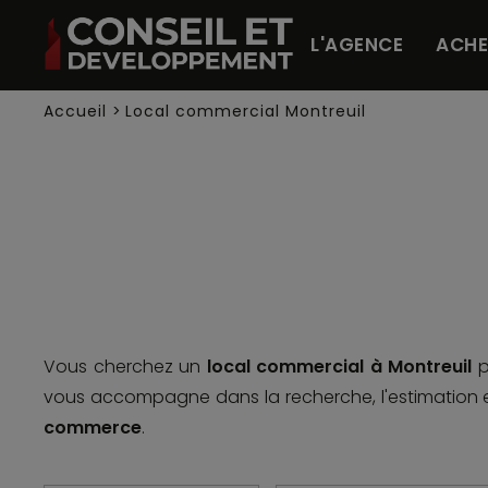
Panneau de gestion des cookies
L'AGENCE
ACHE
Accueil
>
Local commercial Montreuil
Vous cherchez un
local commercial à Montreuil
p
vous accompagne dans la recherche, l'estimation e
commerce
.
Avec plus de 110 000 habitants, Montreuil est la ci