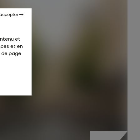
 accepter
ontenu et
nces et en
d de page