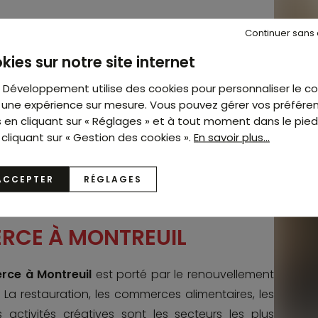
Continuer sans
rcial à Montreuil
requiert une connaissance fine
kies sur notre site internet
carts de prix entre le Bas-Montreuil en pleine
plus éloignés du centre peuvent être significatifs.
t Développement utilise des cookies pour personnaliser le c
acement, la surface, l'accessibilité, la visibilité
ir une expérience sur mesure. Vous pouvez gérer vos préfére
s en cliquant sur « Réglages » et à tout moment dans le pie
ché pour fournir une
estimation précise
.
 cliquant sur « Gestion des cookies ».
En savoir plus...
en l'estimation de
murs commerciaux
occupés
de
fonds de commerce
dans tous les secteurs
ACCEPTER
RÉGLAGES
RCE À MONTREUIL
ce à Montreuil
est porté par le renouvellement
. La restauration, les commerces alimentaires, les
 activités créatives sont les secteurs les plus