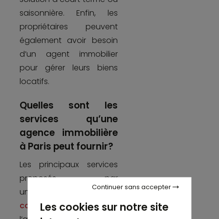
saisonnière. Enfin, les
propriétaires peuvent
également avoir besoin
d’un agent immobilier
pour gérer leurs biens
locatifs.
Quelles sont les
services qu’une
agence immobilière
à Paris peut fournir?
Les principaux services
proposés par
Continuer sans accepter
une
agence immobilière
Les cookies sur notre site
commerce à Paris
sont