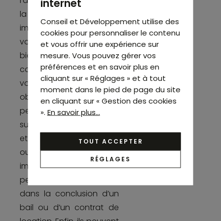
l’assistance à l’achat et à
internet
la vente de biens
Conseil et Développement utilise des
immobiliers. Ils peuvent
cookies pour personnaliser le contenu
vous aider à trouver le
et vous offrir une expérience sur
bien immobilier qui
mesure. Vous pouvez gérer vos
préférences et en savoir plus en
correspond le mieux à
cliquant sur « Réglages » et à tout
vos besoins et à vos
moment dans le pied de page du site
objectifs. De plus, ils
en cliquant sur « Gestion des cookies
peuvent vous conseiller
».
En savoir plus...
sur les aspects juridiques
et financiers liés à l’achat
TOUT ACCEPTER
ou à la vente d’un bien
RÉGLAGES
immobilier. En outre, ils
peuvent vous assister
dans la conclusion d’un
bail ou d’un contrat de