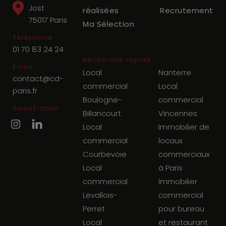
Jost
réalisées
Recrutement
75017
Paris
Ma Sélection
Téléphone
01 70 83 24 24
Recherche rapide
Email
Local
Nanterre
contact@cd-
commercial
Local
paris.fr
Boulogne-
commercial
Suivez-nous
Billancourt
Vincennes
Local
Immobilier de
commercial
locaux
Courbevoie
commerciaux
Local
à Paris
commercial
Immobilier
Levallois-
commercial
Perret
pour bureau
Local
et restaurant