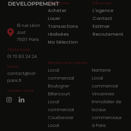
annonces
Services
Acheter
L'agence
Louer
Contact
19 rue Léon
Transactions
Estimer
Jost
réalisées
Recrutement
75017
Paris
Ma Sélection
Téléphone
01 70 83 24 24
Recherche rapide
Email
Local
Nanterre
contact@cd-
commercial
Local
paris.fr
Boulogne-
commercial
Suivez-nous
Billancourt
Vincennes
Local
Immobilier de
commercial
locaux
Courbevoie
commerciaux
Local
à Paris