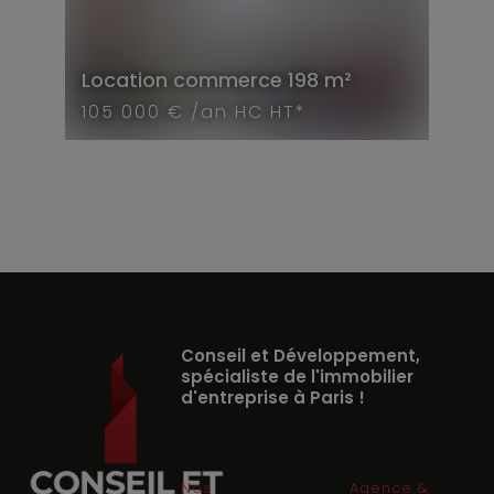
Location
commerce
198 m²
105 000 € /an HC HT*
Conseil et Développement,
spécialiste de l'immobilier
d'entreprise à Paris !
Nos
Agence &