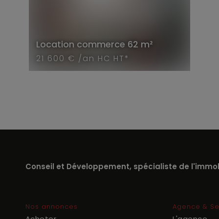
Location
commerce
62 m²
21 600 € /an HC HT*
Conseil et Développement, spécialiste de l'immobi
Nos annonces
Agence & Se
Acheter
L'agence