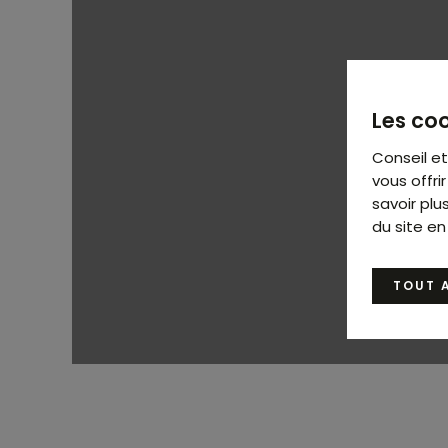
Les coo
Conseil e
vous offr
savoir plu
du site en
TOUT 