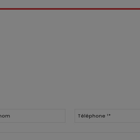
énom
Téléphone ¹*