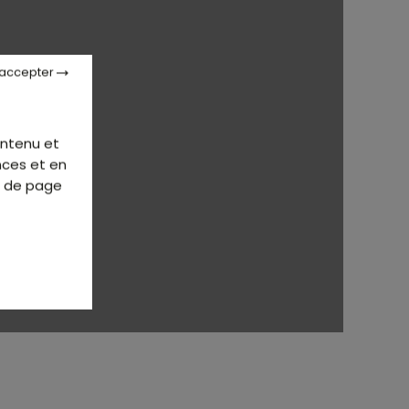
 accepter
ontenu et
nces et en
d de page