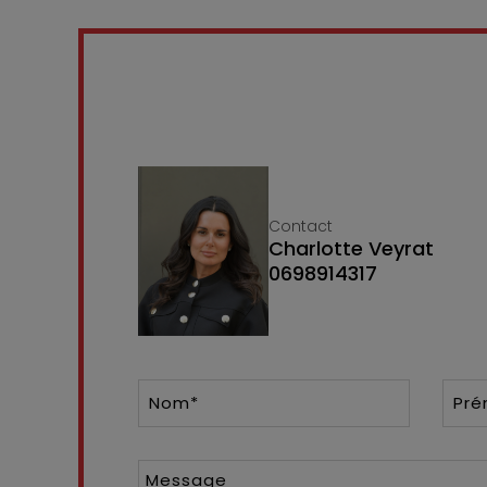
Contact
Charlotte Veyrat
0698914317
Nom*
Pr
Message