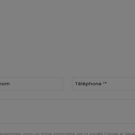
énom
Téléphone ¹*
 enregistrées dans un fichier informatisé par la société Conseil et Dév