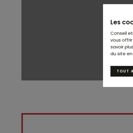
Les coo
Conseil e
vous offr
savoir plu
du site en
TOUT 