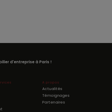
lier d'entreprise à Paris !
rvices
A propos
Actualités
Témoignages
Partenaires
nt