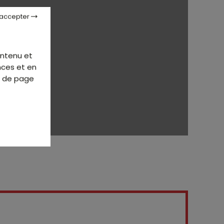
 accepter
ontenu et
nces et en
d de page