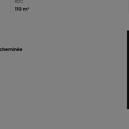
RDC
110 m²
 cheminée