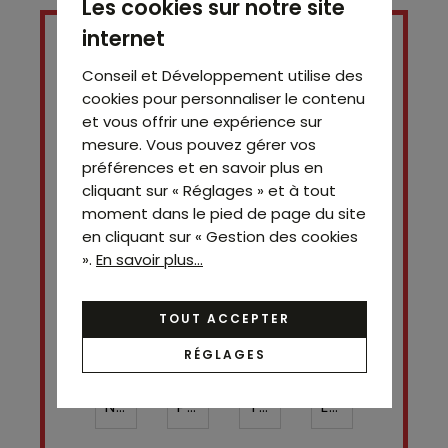
Les cookies sur notre site
internet
Conseil et Développement utilise des
cookies pour personnaliser le contenu
et vous offrir une expérience sur
mesure. Vous pouvez gérer vos
préférences et en savoir plus en
cliquant sur « Réglages » et à tout
moment dans le pied de page du site
en cliquant sur « Gestion des cookies
Contact
».
En savoir plus...
Simon SITRUK
06 28 53 07 42
TOUT ACCEPTER
RÉGLAGES
Nom*
Prénom
Téléphone ¹*
Email*