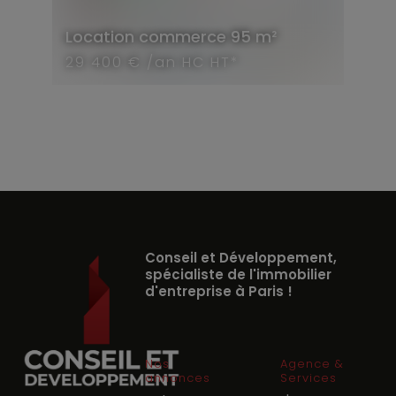
Location
commerce
95 m²
29 400 € /an HC HT*
Conseil et Développement,
spécialiste de l'immobilier
d'entreprise à Paris !
Nos
Agence &
annonces
Services