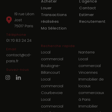
Acheter
L'agence
Louer
Contact
19 rue Léon
Transactions
Estimer
Jost
réalisées
Recrutement
75017
Paris
Ma Sélection
Téléphone
01 70 83 24 24
Recherche rapide
Email
Local
Nanterre
contact@cd-
commercial
Local
paris.fr
Boulogne-
commercial
Suivez-nous
Billancourt
Vincennes
Local
Immobilier de
commercial
locaux
Courbevoie
commerciaux
Local
à Paris
commercial
Immobilier