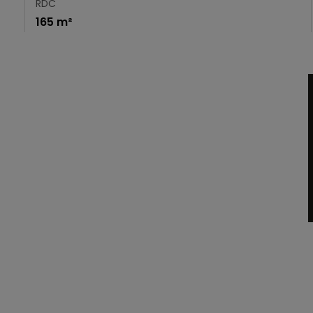
RDC
165 m²