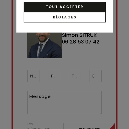
TOUT ACCEPTER
RÉGLAGES
Contact
Simon SITRUK
06 28 53 07 42
Nom*
Prénom
Téléphone ¹*
Email*
Message
Les
informations