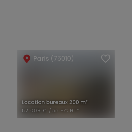
Paris (75010)
Location
bureaux
200 m²
52 008 € /an HC HT*