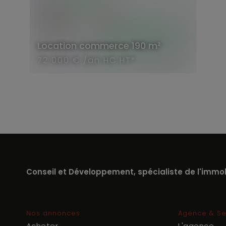
Location
commerce
190 m²
72 000 € /an HC HT*
Conseil et Développement, spécialiste de l'immobi
Nos annonces
Agence & Se
Acheter
L'agence