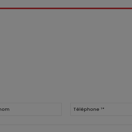
énom
Téléphone ¹*