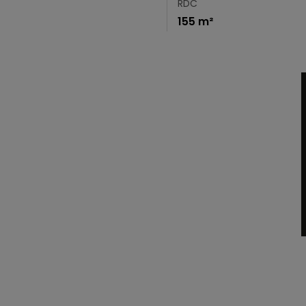
RDC
155 m²