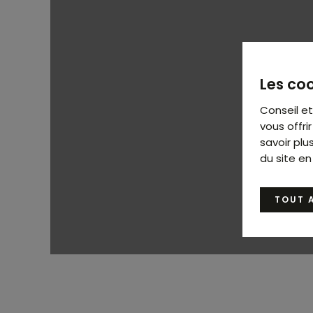
Les coo
Conseil e
vous offr
savoir plu
du site en
TOUT 