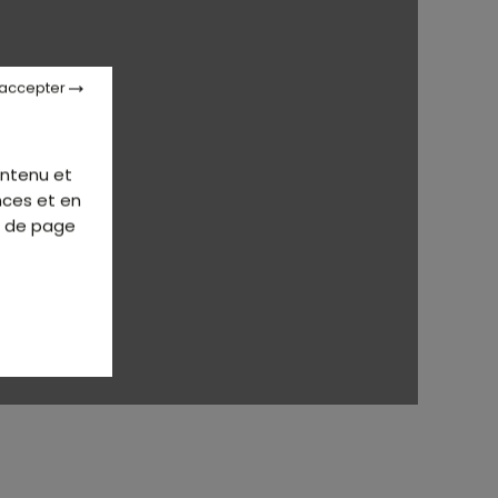
 accepter
ontenu et
nces et en
d de page