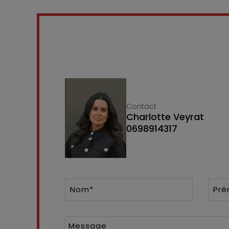
Contact
Charlotte Veyrat
0698914317
Nom*
Pr
Message