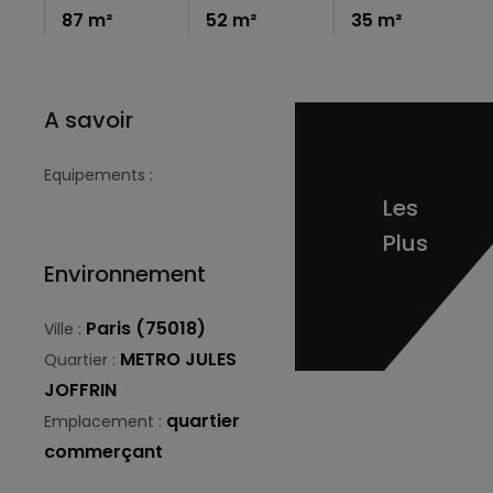
87 m²
52 m²
35 m²
A savoir
Equipements :
Les
Plus
Environnement
Paris (75018)
Ville :
METRO JULES
Quartier :
JOFFRIN
quartier
Emplacement :
commerçant