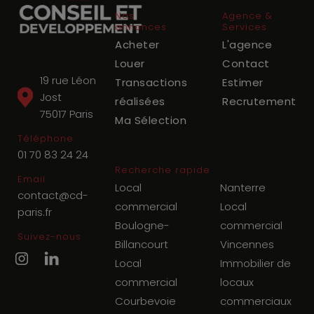
Nos
Agence &
annonces
Services
Acheter
L'agence
Louer
Contact
19 rue Léon
Transactions
Estimer
Jost
réalisées
Recrutement
75017
Paris
Ma Sélection
Téléphone
01 70 83 24 24
Recherche rapide
Email
Local
Nanterre
contact@cd-
commercial
Local
paris.fr
Boulogne-
commercial
Suivez-nous
Billancourt
Vincennes
Local
Immobilier de
commercial
locaux
Courbevoie
commerciaux