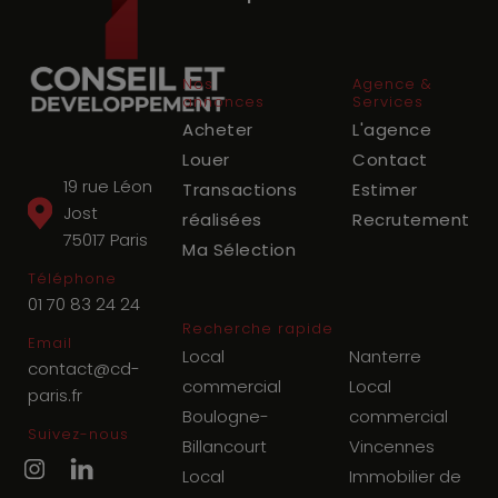
Nos
Agence &
annonces
Services
Acheter
L'agence
Louer
Contact
19 rue Léon
Transactions
Estimer
Jost
réalisées
Recrutement
75017
Paris
Ma Sélection
Téléphone
01 70 83 24 24
Recherche rapide
Email
Local
Nanterre
contact@cd-
commercial
Local
paris.fr
Boulogne-
commercial
Suivez-nous
Billancourt
Vincennes
Local
Immobilier de