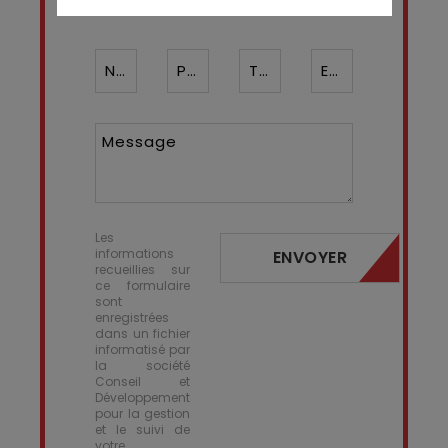
Nom*
Prénom
Téléphone ¹*
Email*
Message
Les
informations
ENVOYER
recueillies sur
ce formulaire
sont
enregistrées
dans un fichier
informatisé par
la société
Conseil et
Développement
pour la gestion
et le suivi de
votre