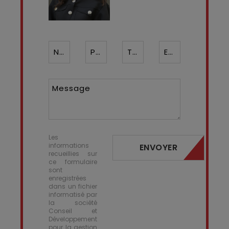
Nom*
Prénom
Téléphone ¹*
Email*
Message
Les
informations
ENVOYER
recueillies sur
ce formulaire
sont
enregistrées
dans un fichier
informatisé par
la société
Conseil et
Développement
pour la gestion