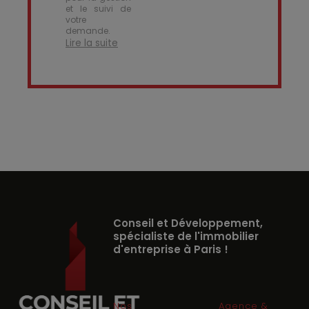
et le suivi de
votre
demande.
Lire la suite
Conseil et Développement,
spécialiste de l'immobilier
d'entreprise à Paris !
Nos
Agence &