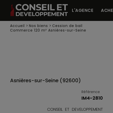
Panneau de gestion des cookies
L'AGENCE
ACHE
Accueil
>
Nos biens
>
Cession de bail
Commerce 120 m² Asnières-sur-Seine
Asnières-sur-Seine (92600)
Référence
IM4-2810
CONSEIL ET DEVELOPPEMENT