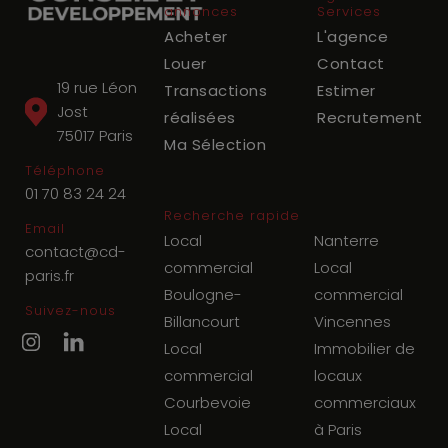
annonces
Services
Acheter
L'agence
Louer
Contact
19 rue Léon
Transactions
Estimer
Jost
réalisées
Recrutement
75017
Paris
Ma Sélection
Téléphone
01 70 83 24 24
Recherche rapide
Email
Local
Nanterre
contact@cd-
commercial
Local
paris.fr
Boulogne-
commercial
Suivez-nous
Billancourt
Vincennes
Local
Immobilier de
commercial
locaux
Courbevoie
commerciaux
Local
à Paris