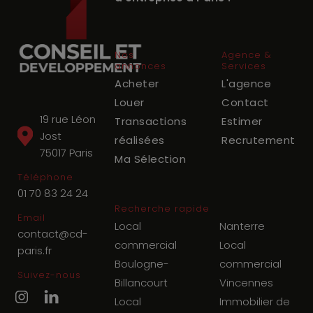
Nos
Agence &
annonces
Services
Acheter
L'agence
Louer
Contact
19 rue Léon
Transactions
Estimer
Jost
réalisées
Recrutement
75017
Paris
Ma Sélection
Téléphone
01 70 83 24 24
Recherche rapide
Email
Local
Nanterre
contact@cd-
commercial
Local
paris.fr
Boulogne-
commercial
Suivez-nous
Billancourt
Vincennes
Local
Immobilier de