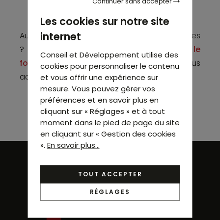
(91260)
Continuer sans accepter
CHARGER PLUS D'ANNONCES
Les cookies sur notre site
internet
Aucune annonce ne correspond à vos critères
? N´hésitez pas à
nous contacter via le
Conseil et Développement utilise des
formulaire
pour que notre équipe puisse vous
cookies pour personnaliser le contenu
accompagner dans votre recherche.
et vous offrir une expérience sur
mesure. Vous pouvez gérer vos
préférences et en savoir plus en
cliquant sur « Réglages » et à tout
moment dans le pied de page du site
en cliquant sur « Gestion des cookies
».
En savoir plus...
TOUT ACCEPTER
Conseil et Développement,
spécialiste de l'immobilier
RÉGLAGES
d'entreprise à Paris !