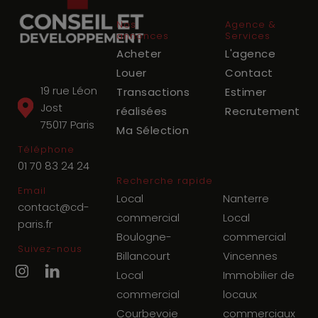
Nos
Agence &
annonces
Services
Acheter
L'agence
Louer
Contact
19 rue Léon
Transactions
Estimer
Jost
réalisées
Recrutement
75017
Paris
Ma Sélection
Téléphone
01 70 83 24 24
Recherche rapide
Email
Local
Nanterre
contact@cd-
commercial
Local
paris.fr
Boulogne-
commercial
Suivez-nous
Billancourt
Vincennes
Local
Immobilier de
commercial
locaux
Courbevoie
commerciaux