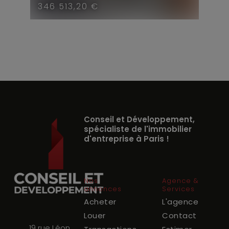
346 513,20 €
Conseil et Développement,
spécialiste de l'immobilier
d'entreprise à Paris !
Nos
Agence &
annonces
Services
Acheter
L'agence
Louer
Contact
19 rue Léon