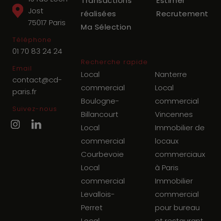
Transactions
Estimer
Jost
réalisées
Recrutement
75017
Paris
Ma Sélection
Téléphone
01 70 83 24 24
Recherche rapide
Email
Local
Nanterre
contact@cd-
commercial
Local
paris.fr
Boulogne-
commercial
Suivez-nous
Billancourt
Vincennes
Local
Immobilier de
commercial
locaux
Courbevoie
commerciaux
Local
à Paris
commercial
Immobilier
Levallois-
commercial
Perret
pour bureau
Local
et restaurant