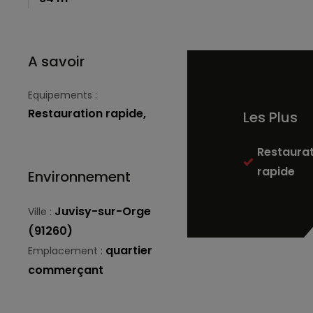
A savoir
Equipements :
Restauration rapide,
Les Plus
Restaura
rapide
Environnement
Juvisy-sur-Orge
Ville :
(91260)
quartier
Emplacement :
commerçant