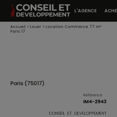
Panneau de gestion des cookies
L'AGENCE
ACHE
Accueil
>
Louer
>
Location Commerce 77 m²
Paris 17
Paris (75017)
Référence
IM4-2943
CONSEIL ET DEVELOPPEMENT