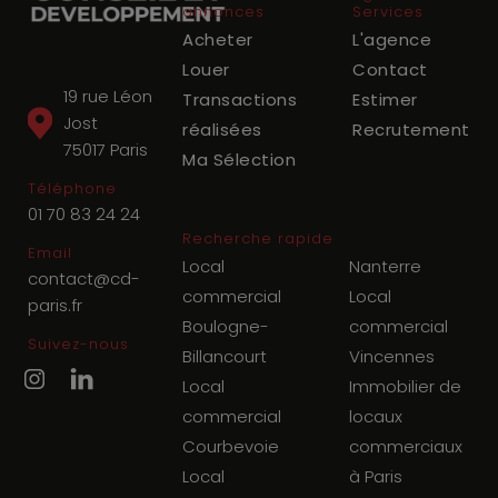
annonces
Services
Acheter
L'agence
Louer
Contact
19 rue Léon
Transactions
Estimer
Jost
réalisées
Recrutement
75017
Paris
Ma Sélection
Téléphone
01 70 83 24 24
Recherche rapide
Email
Local
Nanterre
contact@cd-
commercial
Local
paris.fr
Boulogne-
commercial
Suivez-nous
Billancourt
Vincennes
Local
Immobilier de
commercial
locaux
Courbevoie
commerciaux
Local
à Paris