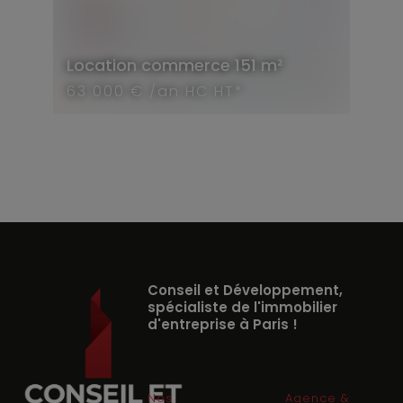
Location
commerce
151 m²
63 000 € /an HC HT*
Conseil et Développement,
spécialiste de l'immobilier
d'entreprise à Paris !
Nos
Agence &