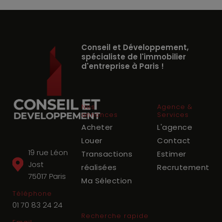
Conseil et Développement,
spécialiste de l'immobilier
d'entreprise à Paris !
Nos
Agence &
annonces
Services
Acheter
L'agence
Louer
Contact
19 rue Léon
Transactions
Estimer
Jost
réalisées
Recrutement
75017
Paris
Ma Sélection
Téléphone
01 70 83 24 24
Recherche rapide