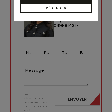
RÉGLAGES
Contact
Charlotte
Veyrat
0698914317
Nom*
Prénom
Téléphone ¹*
Email*
Message
Les
informations
ENVOYER
recueillies sur
ce formulaire
sont