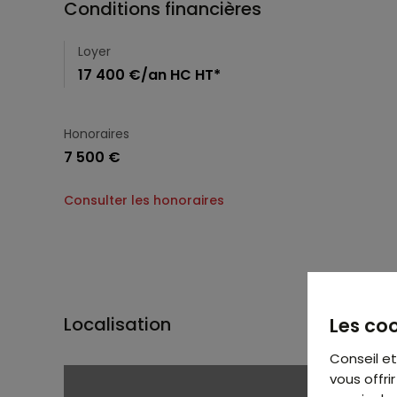
Conditions financières
Loyer
17 400 €/an HC HT*
Honoraires
7 500 €
Consulter les honoraires
Localisation
Les coo
Conseil e
vous offr