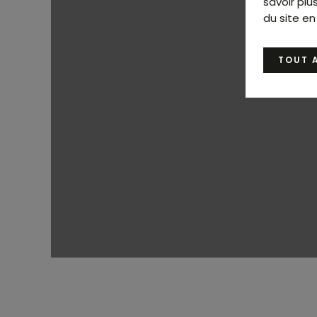
savoir plu
du site en
TOUT 