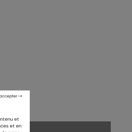
 accepter
ontenu et
nces et en