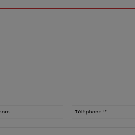
énom
Téléphone ¹*