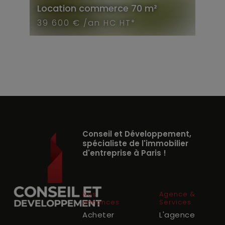
Location
commerce
70 m²
39 600 € /an HC HT*
Conseil et Développement,
spécialiste de l'immobilier
d'entreprise à Paris !
Nos
Agence &
annonces
Services
Acheter
L'agence