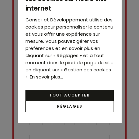
internet
Conseil et Développement utilise des
cookies pour personnaliser le contenu
et vous offrir une expérience sur
mesure. Vous pouvez gérer vos
préférences et en savoir plus en
cliquant sur « Réglages » et à tout
moment dans le pied de page du site
Contact
en cliquant sur « Gestion des cookies
Jimmy
».
En savoir plus...
Chouraqui
07 69 03 09 60
TOUT ACCEPTER
RÉGLAGES
Nom*
Prénom
Téléphone ¹*
Email*