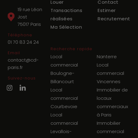
Louer
Contact
19 rue Léon
Transactions
Estimer
Jost
réalisées
Recrutement
75017
Paris
Ma Sélection
Téléphone
01 70 83 24 24
Recherche rapide
Email
Local
Nanterre
contact@cd-
commercial
Local
paris.fr
Boulogne-
commercial
Suivez-nous
Billancourt
Vincennes
Local
Immobilier de
commercial
locaux
Courbevoie
commerciaux
Local
à Paris
commercial
Immobilier
Levallois-
commercial