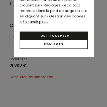
1
cliquant sur « Réglages » et à tout
moment dans le pied de page du site
en cliquant sur « Gestion des cookies
».
En savoir plus...
Conditions financières
TOUT ACCEPTER
Loyer
Charges
96 000 €/an HC HT*
5 700 €
RÉGLAGES
Honoraires
31 800 €
Consulter les honoraires