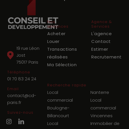
Nos
Agence &
annonces
Services
Acheter
L'agence
Louer
Contact
19 rue Léon
Transactions
Estimer
Jost
réalisées
Recrutement
75017
Paris
Ma Sélection
Téléphone
01 70 83 24 24
Recherche rapide
Email
Local
Nanterre
contact@cd-
commercial
Local
paris.fr
Boulogne-
commercial
Suivez-nous
Billancourt
Vincennes
Local
Immobilier de