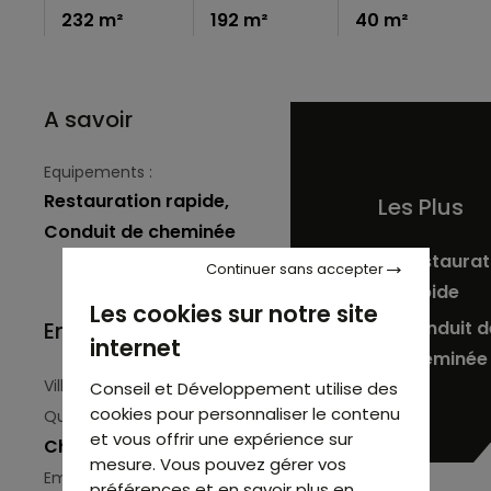
232 m²
192 m²
40 m²
A savoir
Equipements :
Restauration rapide,
Les Plus
Conduit de cheminée
Restaurat
Continuer sans accepter
rapide
Les cookies sur notre site
Environnement
Conduit d
internet
cheminée
Paris (75011)
Ville :
Conseil et Développement utilise des
cookies pour personnaliser le contenu
Bastille /
Quartier :
et vous offrir une expérience sur
Charonne
mesure. Vous pouvez gérer vos
numéro
Emplacement :
préférences et en savoir plus en