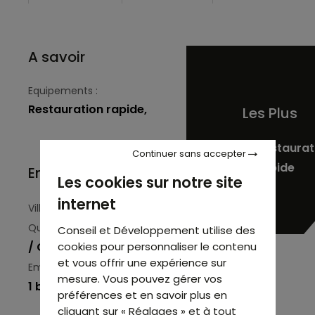
A savoir
Equipements :
Restauration rapide,
Les Plus
Restaurat
Continuer sans accepter
rapide
Environnement
Les cookies sur notre site
internet
Paris (75006)
Ville :
Saint Michel
Quartier :
Conseil et Développement utilise des
/ Odéon
cookies pour personnaliser le contenu
et vous offrir une expérience sur
numéro
Emplacement :
mesure. Vous pouvez gérer vos
1 bis
préférences et en savoir plus en
cliquant sur « Réglages » et à tout