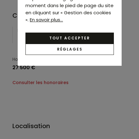
moment dans le pied de page du site
en cliquant sur « Gestion des cookies
Conditions financières
».
En savoir plus...
Loyer
Charges
85 008 €/an HC HT*
5 004 €
TOUT ACCEPTER
RÉGLAGES
Honoraires
27 500 €
Consulter les honoraires
Localisation