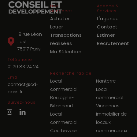
Nos
Agence &
annonces
Services
Acheter
L'agence
Louer
Contact
19 rue Léon
Transactions
Estimer
Jost
réalisées
Recrutement
75017
Paris
Ma Sélection
Téléphone
01 70 83 24 24
Recherche rapide
Email
Local
Nanterre
contact@cd-
commercial
Local
paris.fr
Boulogne-
commercial
Suivez-nous
Billancourt
Vincennes
Local
Immobilier de
commercial
locaux
Courbevoie
commerciaux