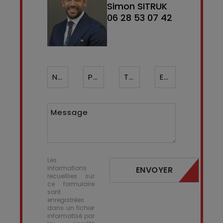
Simon SITRUK
06 28 53 07 42
Nom*
Prénom
Téléphone ¹*
Email*
Message
Les
informations
ENVOYER
recueillies sur
ce formulaire
sont
enregistrées
dans un fichier
informatisé par