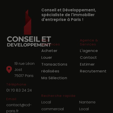
Conseil et Développement,
spécialiste de l'immobilier
d'entreprise à Paris !
Nos
Agence &
annonces
Services
Acheter
L'agence
Louer
Contact
19 rue Léon
Transactions
Estimer
Jost
réalisées
Recrutement
75017
Paris
Ma Sélection
Téléphone
01 70 83 24 24
Recherche rapide
Email
Local
Nanterre
contact@cd-
commercial
Local
paris.fr