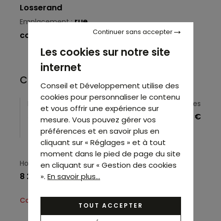
Losserand
rue
Emplacement :
Continuer sans accepter
commerçante
Les cookies sur notre site
internet
Conditions financières
Conseil et Développement utilise des
cookies pour personnaliser le contenu
Prix
Loyer
Charges
et vous offrir une expérience sur
5 000 €*
24 000 €/an
1 800 €
mesure. Vous pouvez gérer vos
HC HT*
préférences et en savoir plus en
cliquant sur « Réglages » et à tout
moment dans le pied de page du site
Honoraires
en cliquant sur « Gestion des cookies
8 200 €
».
En savoir plus...
Consulter les honoraires
TOUT ACCEPTER