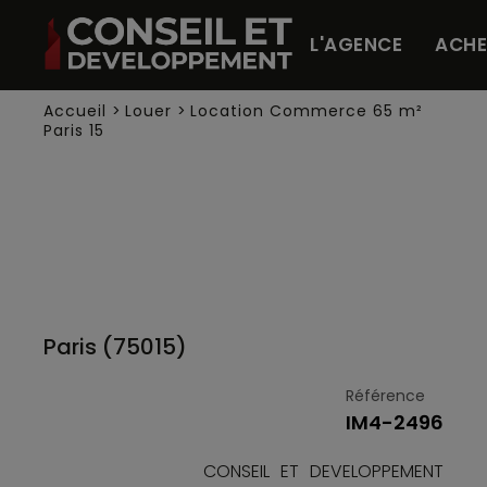
Panneau de gestion des cookies
L'AGENCE
ACHE
Accueil
>
Louer
>
Location Commerce 65 m²
Paris 15
Paris (75015)
Référence
IM4-2496
CONSEIL ET DEVELOPPEMENT