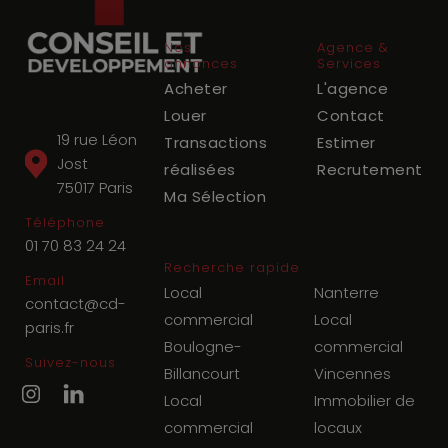
Nos
Agence &
annonces
Services
Acheter
L'agence
Louer
Contact
19 rue Léon
Transactions
Estimer
Jost
réalisées
Recrutement
75017
Paris
Ma Sélection
Téléphone
01 70 83 24 24
Recherche rapide
Email
Local
Nanterre
contact@cd-
commercial
Local
paris.fr
Boulogne-
commercial
Suivez-nous
Billancourt
Vincennes
Local
Immobilier de
commercial
locaux