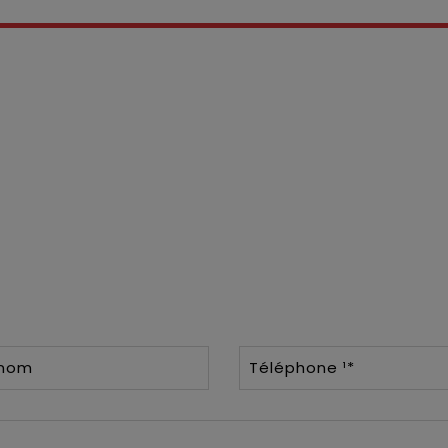
énom
Téléphone ¹*