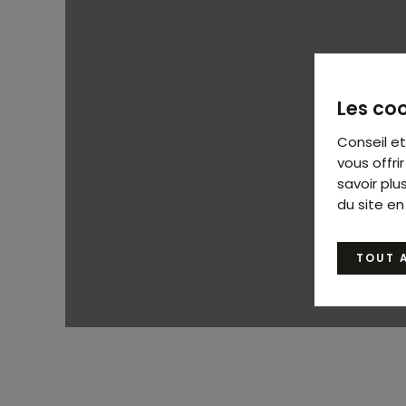
Les coo
Conseil e
vous offr
savoir plu
du site en
TOUT 