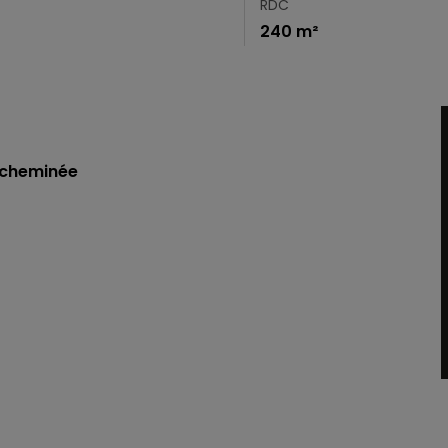
RDC
240 m²
 cheminée