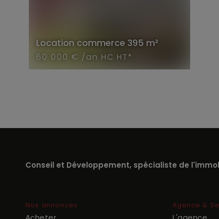
Location
commerce
395 m²
60 000 € /an HC HT*
Conseil et Développement, spécialiste de l'immobi
Nos annonces
Agence & Se
Acheter
L'agence