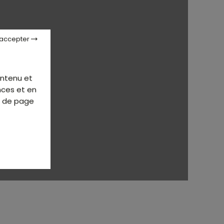
 accepter
ontenu et
nces et en
d de page