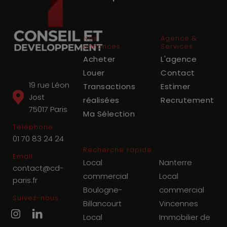
Nos
Agence &
annonces
Services
Acheter
L'agence
Louer
Contact
19 rue Léon
Transactions
Estimer
Jost
réalisées
Recrutement
75017
Paris
Ma Sélection
Téléphone
01 70 83 24 24
Recherche rapide
Email
Local
Nanterre
contact@cd-
commercial
Local
paris.fr
Boulogne-
commercial
Suivez-nous
Billancourt
Vincennes
Local
Immobilier de