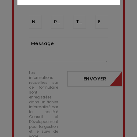
Nom*
Prénom
Téléphone ¹*
Email*
Message
Les
informations
ENVOYER
recueillies sur
ce formulaire
sont
enregistrées
dans un fichier
informatisé par
la société
Conseil et
Développement
pour la gestion
et le suivi de
votre