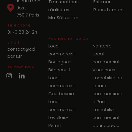
19 rue Léon
Transactions
Estimer
Jost
réalisées
Recrutement
75017
Paris
Ma Sélection
Téléphone
01 70 83 24 24
Recherche rapide
Email
Local
Nanterre
contact@cd-
commercial
Local
paris.fr
Boulogne-
commercial
Suivez-nous
Billancourt
Vincennes
Local
Immobilier de
commercial
locaux
Courbevoie
commerciaux
Local
à Paris
commercial
Immobilier
Levallois-
commercial
Perret
pour bureau