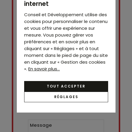
internet
Conseil et Développement utilise des
cookies pour personnaliser le contenu
et vous offrir une expérience sur
mesure. Vous pouvez gérer vos
préférences et en savoir plus en
cliquant sur « Réglages » et à tout
Contact
moment dans le pied de page du site
Chandrakumar
en cliquant sur « Gestion des cookies
Charly
».
En savoir plus...
0758242703
TOUT ACCEPTER
RÉGLAGES
Nom*
Prénom
Téléphone ¹*
Email*
Message