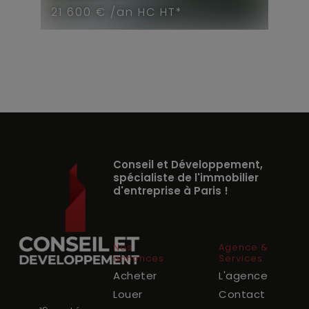
21 600 € /an HC HT*
Conseil et Développement,
spécialiste de l'immobilier
d'entreprise à Paris !
Nos
Agence &
annonces
Services
Acheter
L'agence
Louer
Contact